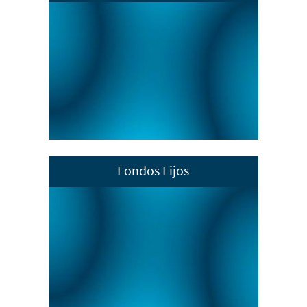
Defensoría de los Derechos
Universitarios
Reglamento de ingreso, permanencia y
promoción del personal académico de
la BUAP
Código de Conducta y Ética
Ley de la BUAP
Fondos Fijos
Agosto 2025