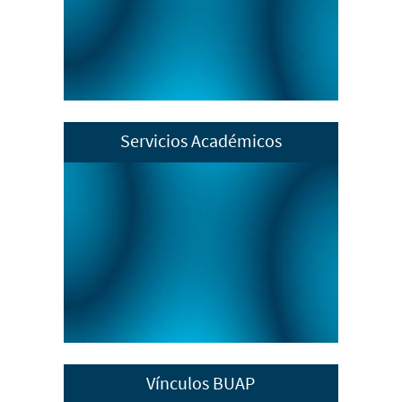
Conferencias
Convocatorias
Información EXANI
Servicios Académicos
Servicio Social y Práctica Profesional
Becas
Titulación
Bolsa de trabajo
Vínculos BUAP